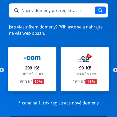
Název domény k registraci nebo převodu
Jste vlastníkem domény?
Přihlaste se
a nahrajte
na váš web obsah.
99 Kč
275 Kč
PH
120 Kč s DPH
333 Kč s DPH
169 Kč
299 Kč
41 %
8 %
* cena na 1. rok registrace nové domény