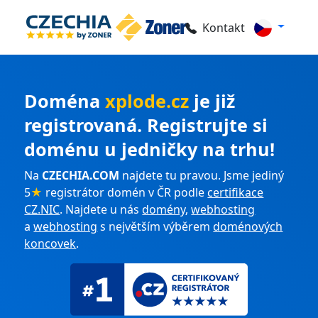
Kontakt
Doména
xplode.cz
je již
registrovaná. Registrujte si
doménu u jedničky na trhu!
Na
CZECHIA.COM
najdete tu pravou. Jsme jediný
5
★
registrátor domén v ČR podle
certifikace
CZ.NIC
. Najdete u nás
domény
,
webhosting
a
webhosting
s největším výběrem
doménových
koncovek
.